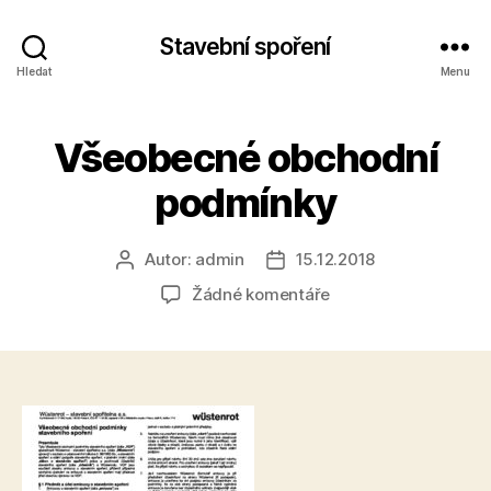
Stavební spoření
Hledat
Menu
Všeobecné obchodní
podmínky
Autor:
admin
15.12.2018
Autor
Datum
příspěvku
příspěvku
u
Žádné komentáře
textu
s
názvem
Všeobecné
obchodní
podmínky