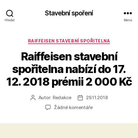
Stavební spoření
Hledat
Menu
Rubriky
RAIFFEISEN STAVEBNÍ SPOŘITELNA
Raiffeisen stavební
spořitelna nabízí do 17.
12. 2018 prémii 2 000 Kč
Autor:
Redakce
29.11.2018
Autor
Datum
příspěvku
příspěvku
u
Žádné komentáře
textu
s
názvem
Raiffeisen