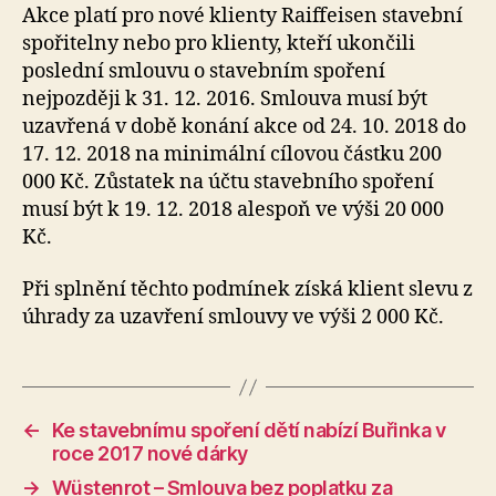
stavební
Akce platí pro nové klienty Raiffeisen stavební
spořitelna
spořitelny nebo pro klienty, kteří ukončili
nabízí
poslední smlouvu o stavebním spoření
do
nejpozději k 31. 12. 2016. Smlouva musí být
17.
uzavřená v době konání akce od 24. 10. 2018 do
12.
17. 12. 2018 na minimální cílovou částku 200
2018
000 Kč. Zůstatek na účtu stavebního spoření
prémii
2
musí být k 19. 12. 2018 alespoň ve výši 20 000
000
Kč.
Kč
Při splnění těchto podmínek získá klient slevu z
úhrady za uzavření smlouvy ve výši 2 000 Kč.
←
Ke stavebnímu spoření dětí nabízí Buřinka v
roce 2017 nové dárky
→
Wüstenrot – Smlouva bez poplatku za