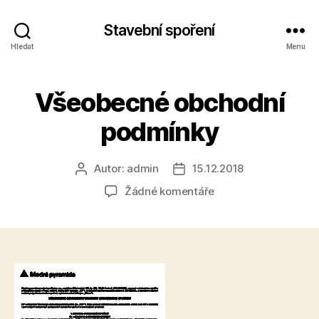
Stavební spoření
Hledat
Menu
Všeobecné obchodní
podmínky
Autor:
admin
15.12.2018
Autor
Datum
příspěvku
příspěvku
u
Žádné komentáře
textu
s
názvem
Všeobecné
obchodní
podmínky