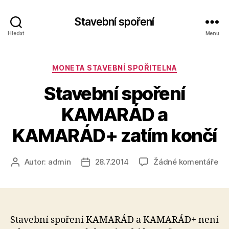
Stavební spoření
Hledat
Menu
Rubriky
MONETA STAVEBNÍ SPOŘITELNA
Stavební spoření
KAMARÁD a
KAMARÁD+ zatím končí
u
Autor:
admin
28.7.2014
Žádné komentáře
Autor
Datum
tex
příspěvku
příspěvku
s
ná
St
spo
Stavební spoření KAMARÁD a KAMARÁD+ není
KA