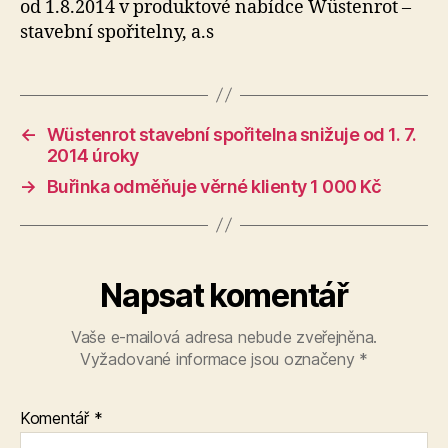
od 1.8.2014 v produktové nabídce Wüstenrot –
a
stavební spořitelny, a.s
KA
za
ko
←
Wüstenrot stavební spořitelna snižuje od 1. 7.
2014 úroky
→
Buřinka odměňuje věrné klienty 1 000 Kč
Napsat komentář
Vaše e-mailová adresa nebude zveřejněna.
Vyžadované informace jsou označeny
*
Komentář
*