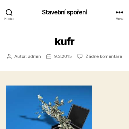
Stavební spoření
Hledat
Menu
kufr
u
Autor:
admin
9.3.2015
Žádné komentáře
Autor
Datum
tex
příspěvku
příspěvku
s
ná
kuf